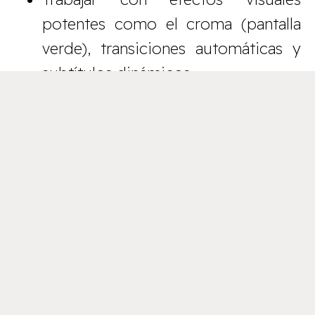
potentes como el croma (pantalla
verde), transiciones automáticas y
subtítulos dinámicos.
Compartir fácilmente en Instagram
Reels, Stories o incluso TikTok y
YouTube Shorts.
En pocas palabras: es como tener un
estudio de edición profesional… en el
bolsillo.
¿Cómo usar Edits? Guía
rápida para empezar