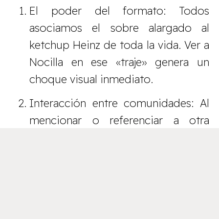
El poder del formato: Todos
asociamos el sobre alargado al
ketchup Heinz de toda la vida. Ver a
Nocilla en ese «traje» genera un
choque visual inmediato.
Interacción entre comunidades: Al
mencionar o referenciar a otra
marca líder, Nocilla consigue que
los fans de ambas empiecen a
especular.
El misterio como motor: No decir
nada es, a veces, la mejor forma de