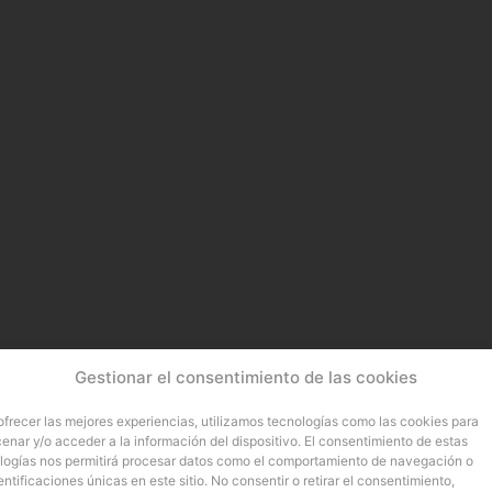
Gestionar el consentimiento de las cookies
ofrecer las mejores experiencias, utilizamos tecnologías como las cookies para
enar y/o acceder a la información del dispositivo. El consentimiento de estas
logías nos permitirá procesar datos como el comportamiento de navegación o
entificaciones únicas en este sitio. No consentir o retirar el consentimiento,