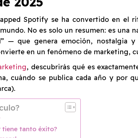
de 2025
apped Spotify se ha convertido en el ri
 mundo. No es solo un resumen: es una nar
al” — que genera emoción, nostalgia y
onvierte en un fenómeno de marketing, cu
arketing
, descubrirás qué es exactament
na, cuándo se publica cada año y por q
rca).
culo?
?
tiene tanto éxito?