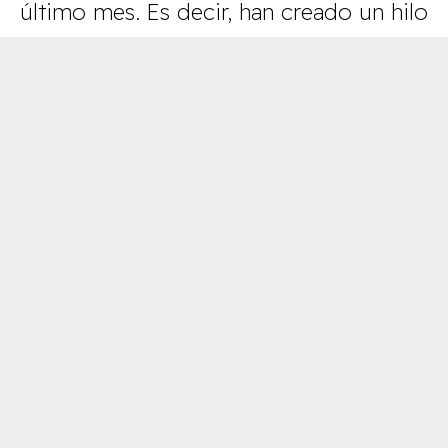
último mes. Es decir, han creado un hilo
conductor alrededor de esta persona
para hacérselo mucho más cercano a
los usuarios.
Nueva Cool Job de catador de Pizza | IG del